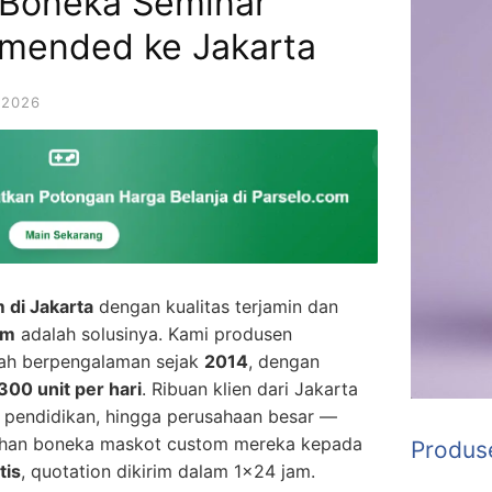
r Boneka Seminar
mended ke Jakarta
 2026
 di Jakarta
dengan kualitas terjamin dan
om
adalah solusinya. Kami produsen
lah berpengalaman sejak
2014
, dengan
300 unit per hari
. Ribuan klien dari Jakarta
si pendidikan, hingga perusahaan besar —
han boneka maskot custom mereka kepada
Produs
tis
, quotation dikirim dalam 1×24 jam.