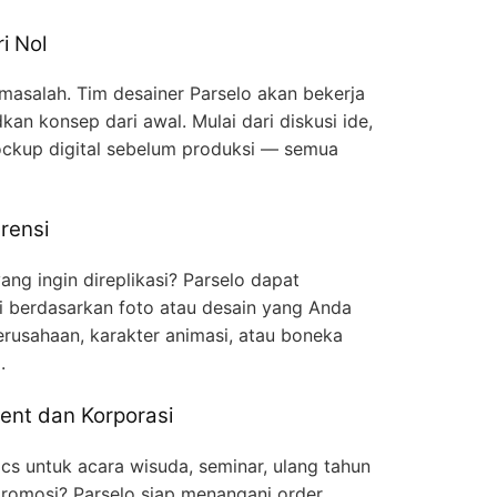
i Nol
 masalah. Tim desainer Parselo akan bekerja
n konsep dari awal. Mulai dari diskusi ide,
ckup digital sebelum produksi — semua
rensi
ng ingin direplikasi? Parselo dapat
gi berdasarkan foto atau desain yang Anda
erusahaan, karakter animasi, atau boneka
.
ent dan Korporasi
cs untuk acara wisuda, seminar, ulang tahun
romosi? Parselo siap menangani order