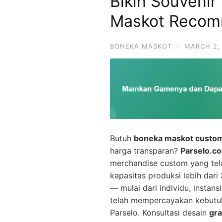
Bikin Souveni
Maskot Recom
BONEKA MASKOT
·
MARCH 2,
Butuh
boneka maskot custom
harga transparan?
Parselo.c
merchandise custom yang te
kapasitas produksi lebih dari
— mulai dari individu, instan
telah mempercayakan kebutu
Parselo. Konsultasi desain
gra