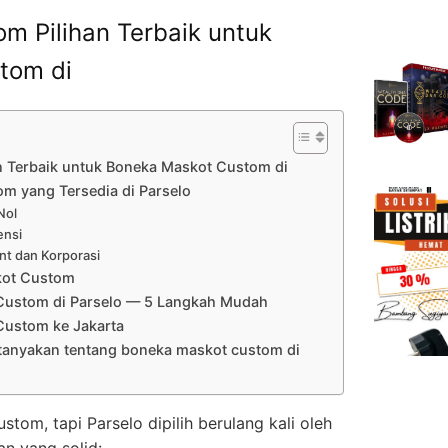
m Pilihan Terbaik untuk
tom di
n Terbaik untuk Boneka Maskot Custom di
m yang Tersedia di Parselo
Nol
ensi
nt dan Korporasi
kot Custom
Custom di Parselo — 5 Langkah Mudah
Custom ke Jakarta
itanyakan tentang boneka maskot custom di
om, tapi Parselo dipilih berulang kali oleh
an yang solid: