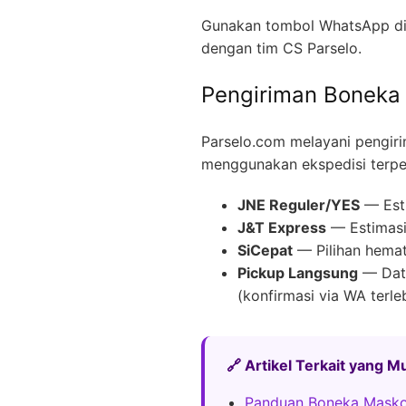
Gunakan tombol WhatsApp di 
dengan tim CS Parselo.
Pengiriman Boneka
Parselo.com melayani pengir
menggunakan ekspedisi terpe
JNE Reguler/YES
— Esti
J&T Express
— Estimasi 
SiCepat
— Pilihan hemat
Pickup Langsung
— Data
(konfirmasi via WA terle
🔗 Artikel Terkait yang 
Panduan Boneka Mask