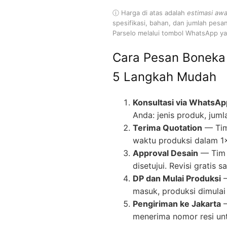
ⓘ Harga di atas adalah
estimasi awa
spesifikasi, bahan, dan jumlah pesa
Parselo melalui tombol WhatsApp yan
Cara Pesan Boneka
5 Langkah Mudah
Konsultasi via WhatsAp
Anda: jenis produk, juml
Terima Quotation
— Tim
waktu produksi dalam 1
Approval Desain
— Tim 
disetujui. Revisi gratis
DP dan Mulai Produksi
—
masuk, produksi dimulai 
Pengiriman ke Jakarta
—
menerima nomor resi un