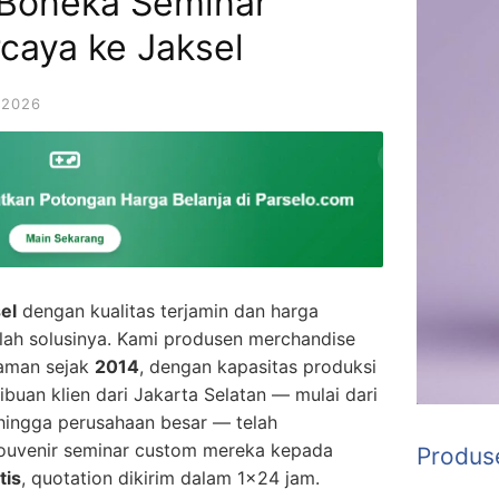
 Boneka Seminar
caya ke Jaksel
 2026
el
dengan kualitas terjamin dan harga
ah solusinya. Kami produsen merchandise
laman sejak
2014
, dengan kapasitas produksi
Ribuan klien dari Jakarta Selatan — mulai dari
, hingga perusahaan besar — telah
uvenir seminar custom mereka kepada
Produs
tis
, quotation dikirim dalam 1×24 jam.