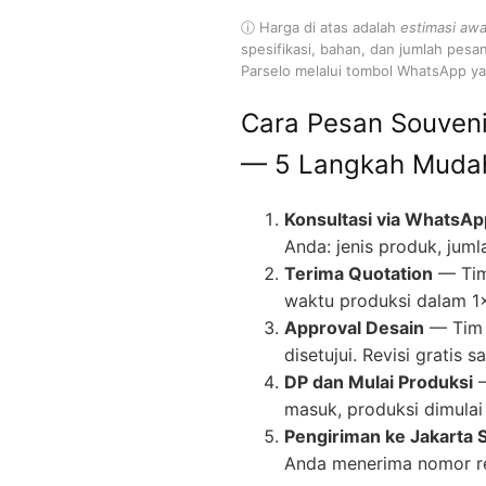
ⓘ Harga di atas adalah
estimasi awa
spesifikasi, bahan, dan jumlah pesa
Parselo melalui tombol WhatsApp yan
Cara Pesan Souveni
— 5 Langkah Muda
Konsultasi via WhatsAp
Anda: jenis produk, juml
Terima Quotation
— Tim
waktu produksi dalam 1
Approval Desain
— Tim 
disetujui. Revisi gratis
DP dan Mulai Produksi
—
masuk, produksi dimulai 
Pengiriman ke Jakarta 
Anda menerima nomor re