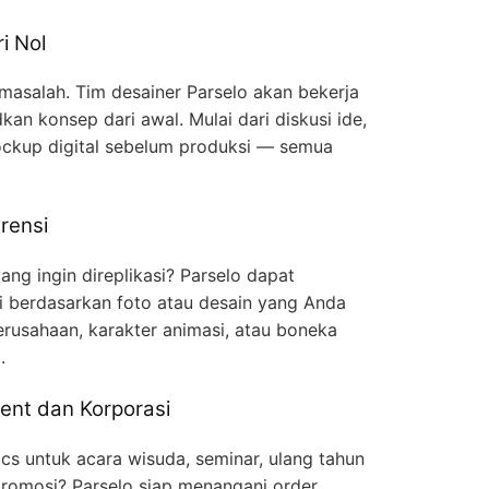
i Nol
 masalah. Tim desainer Parselo akan bekerja
n konsep dari awal. Mulai dari diskusi ide,
ckup digital sebelum produksi — semua
rensi
ng ingin direplikasi? Parselo dapat
gi berdasarkan foto atau desain yang Anda
erusahaan, karakter animasi, atau boneka
.
ent dan Korporasi
cs untuk acara wisuda, seminar, ulang tahun
romosi? Parselo siap menangani order