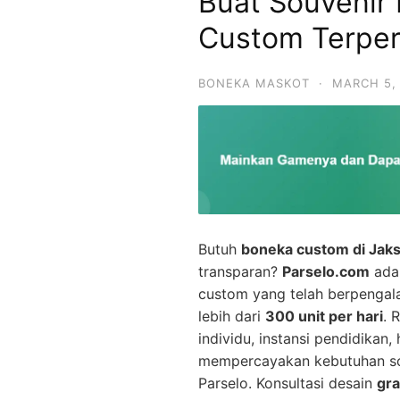
Buat Souvenir
Custom Terper
BONEKA MASKOT
·
MARCH 5,
Butuh
boneka custom di Jaks
transparan?
Parselo.com
adal
custom yang telah berpenga
lebih dari
300 unit per hari
. 
individu, instansi pendidikan
mempercayakan kebutuhan so
Parselo. Konsultasi desain
gra