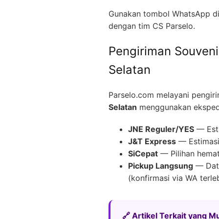
Gunakan tombol WhatsApp di 
dengan tim CS Parselo.
Pengiriman Souveni
Selatan
Parselo.com melayani pengir
Selatan
menggunakan ekspedis
JNE Reguler/YES
— Esti
J&T Express
— Estimasi 
SiCepat
— Pilihan hemat
Pickup Langsung
— Data
(konfirmasi via WA terle
🔗 Artikel Terkait yang 