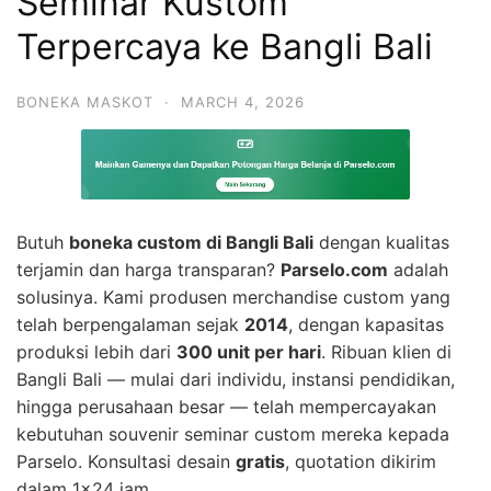
Seminar Kustom
Terpercaya ke Bangli Bali
BONEKA MASKOT
·
MARCH 4, 2026
Butuh
boneka custom di Bangli Bali
dengan kualitas
terjamin dan harga transparan?
Parselo.com
adalah
solusinya. Kami produsen merchandise custom yang
telah berpengalaman sejak
2014
, dengan kapasitas
produksi lebih dari
300 unit per hari
. Ribuan klien di
Bangli Bali — mulai dari individu, instansi pendidikan,
hingga perusahaan besar — telah mempercayakan
kebutuhan souvenir seminar custom mereka kepada
Parselo. Konsultasi desain
gratis
, quotation dikirim
dalam 1×24 jam.