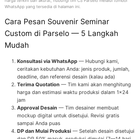
harga terkini dan akurat, hubungi tim CS Parselo melalui tombol
WhatsApp yang tersedia di halaman ini.
Cara Pesan Souvenir Seminar
Custom di Parselo — 5 Langkah
Mudah
Konsultasi via WhatsApp
— Hubungi kami,
ceritakan kebutuhan Anda: jenis produk, jumlah,
deadline, dan referensi desain (kalau ada)
Terima Quotation
— Tim kami akan menghitung
harga dan estimasi waktu produksi dalam 1×24
jam
Approval Desain
— Tim desainer membuat
mockup digital untuk disetujui. Revisi gratis
sampai Anda puas
DP dan Mulai Produksi
— Setelah desain disetujui
dan DP 50% masuk, produksi dimulai (7—14 hari