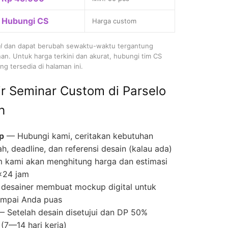
Hubungi CS
Harga custom
l
dan dapat berubah sewaktu-waktu tergantung
nan. Untuk harga terkini dan akurat, hubungi tim CS
g tersedia di halaman ini.
r Seminar Custom di Parselo
h
p
— Hubungi kami, ceritakan kebutuhan
ah, deadline, dan referensi desain (kalau ada)
 kami akan menghitung harga dan estimasi
×24 jam
desainer membuat mockup digital untuk
 sampai Anda puas
 Setelah desain disetujui dan DP 50%
(7—14 hari kerja)