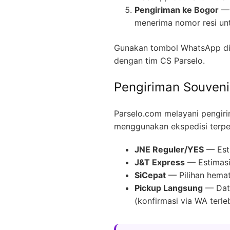
Pengiriman ke Bogor
— 
menerima nomor resi un
Gunakan tombol WhatsApp di 
dengan tim CS Parselo.
Pengiriman Souveni
Parselo.com melayani pengir
menggunakan ekspedisi terpe
JNE Reguler/YES
— Esti
J&T Express
— Estimasi
SiCepat
— Pilihan hemat
Pickup Langsung
— Data
(konfirmasi via WA terle