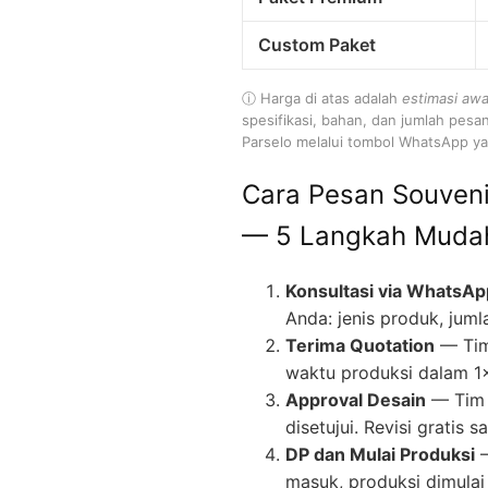
Custom Paket
ⓘ Harga di atas adalah
estimasi awa
spesifikasi, bahan, dan jumlah pesa
Parselo melalui tombol WhatsApp yan
Cara Pesan Souveni
— 5 Langkah Muda
Konsultasi via WhatsAp
Anda: jenis produk, juml
Terima Quotation
— Tim
waktu produksi dalam 1
Approval Desain
— Tim 
disetujui. Revisi gratis
DP dan Mulai Produksi
—
masuk, produksi dimulai 