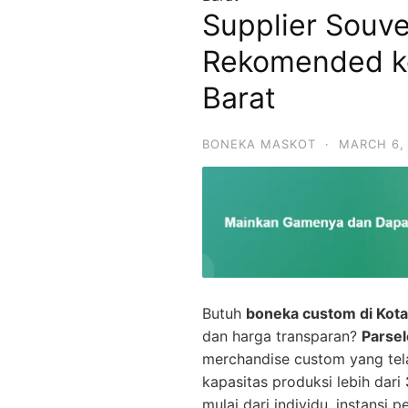
Supplier Souv
Rekomended k
Barat
BONEKA MASKOT
·
MARCH 6,
Butuh
boneka custom di Kota
dan harga transparan?
Parse
merchandise custom yang te
kapasitas produksi lebih dari
mulai dari individu, instansi