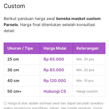
Custom
Berikut panduan harga awal
boneka maskot custom
Parselo
. Harga final ditentukan setelah konsultasi
detail:
Ukuran / Tipe
Harga Mulai
Keterangan
25 cm
Rp 65.000
Min. 25 pcs
30 cm
Rp 85.000
Min. 25 pcs
40 cm
Rp 120.000
Min. 10 pcs
50 cm+
Hubungi CS
Harga custom
ⓘ Harga di atas adalah
estimasi awal
dan dapat berubah sewaktu-
waktu tergantung spesifikasi, bahan, dan jumlah pesanan. Untuk