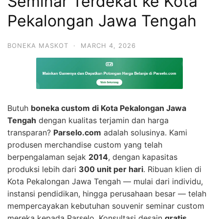
Seminar Terdekat ke Kota
Pekalongan Jawa Tengah
BONEKA MASKOT
·
MARCH 4, 2026
Butuh
boneka custom di Kota Pekalongan Jawa
Tengah
dengan kualitas terjamin dan harga
transparan?
Parselo.com
adalah solusinya. Kami
produsen merchandise custom yang telah
berpengalaman sejak
2014
, dengan kapasitas
produksi lebih dari
300 unit per hari
. Ribuan klien di
Kota Pekalongan Jawa Tengah — mulai dari individu,
instansi pendidikan, hingga perusahaan besar — telah
mempercayakan kebutuhan souvenir seminar custom
mereka kepada Parselo. Konsultasi desain
gratis
,