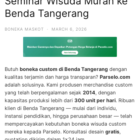
Seminar Wisuda Murah ke
Benda Tangerang
BONEKA MASKOT
·
MARCH 6, 2026
Butuh
boneka custom di Benda Tangerang
dengan
kualitas terjamin dan harga transparan?
Parselo.com
adalah solusinya. Kami produsen merchandise custom
yang telah berpengalaman sejak
2014
, dengan
kapasitas produksi lebih dari
300 unit per hari
. Ribuan
klien di Benda Tangerang — mulai dari individu,
instansi pendidikan, hingga perusahaan besar — telah
mempercayakan kebutuhan boneka wisuda custom
mereka kepada Parselo. Konsultasi desain
gratis
,
quotation dikirim dalam 1×24 jam.