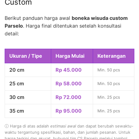
Custom
Berikut panduan harga awal
boneka wisuda custom
Parselo
. Harga final ditentukan setelah konsultasi
detail:
Ukuran / Tipe
Harga Mulai
Keterangan
20 cm
Rp 45.000
Min. 50 pcs
25 cm
Rp 58.000
Min. 50 pcs
30 cm
Rp 72.000
Min. 25 pcs
35 cm
Rp 95.000
Min. 25 pcs
ⓘ Harga di atas adalah
estimasi awal
dan dapat berubah sewaktu-
waktu tergantung spesifikasi, bahan, dan jumlah pesanan. Untuk
harga terkini dan akurat, hubungi tim CS Parselo melalui tombol