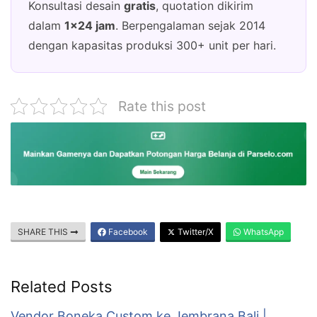
Konsultasi desain
gratis
, quotation dikirim
dalam
1×24 jam
. Berpengalaman sejak 2014
dengan kapasitas produksi 300+ unit per hari.
Rate this post
SHARE THIS
Facebook
Twitter/X
WhatsApp
Related Posts
Vendor Boneka Custom ke Jembrana Bali |