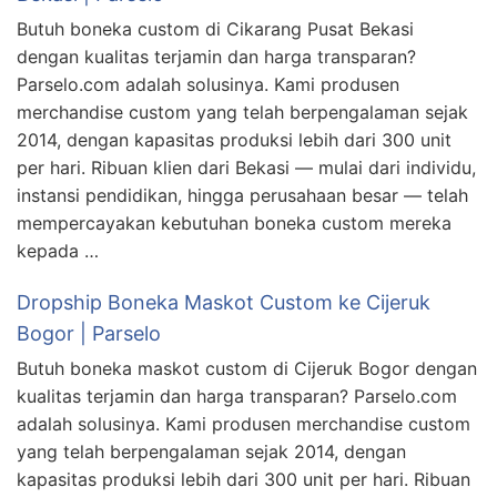
Butuh boneka custom di Cikarang Pusat Bekasi
dengan kualitas terjamin dan harga transparan?
Parselo.com adalah solusinya. Kami produsen
merchandise custom yang telah berpengalaman sejak
2014, dengan kapasitas produksi lebih dari 300 unit
per hari. Ribuan klien dari Bekasi — mulai dari individu,
instansi pendidikan, hingga perusahaan besar — telah
mempercayakan kebutuhan boneka custom mereka
kepada …
Dropship Boneka Maskot Custom ke Cijeruk
Bogor | Parselo
Butuh boneka maskot custom di Cijeruk Bogor dengan
kualitas terjamin dan harga transparan? Parselo.com
adalah solusinya. Kami produsen merchandise custom
yang telah berpengalaman sejak 2014, dengan
kapasitas produksi lebih dari 300 unit per hari. Ribuan