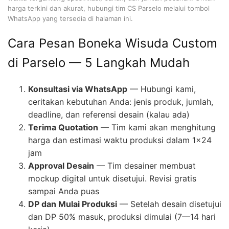
harga terkini dan akurat, hubungi tim CS Parselo melalui tombol
WhatsApp yang tersedia di halaman ini.
Cara Pesan Boneka Wisuda Custom
di Parselo — 5 Langkah Mudah
Konsultasi via WhatsApp
— Hubungi kami,
ceritakan kebutuhan Anda: jenis produk, jumlah,
deadline, dan referensi desain (kalau ada)
Terima Quotation
— Tim kami akan menghitung
harga dan estimasi waktu produksi dalam 1×24
jam
Approval Desain
— Tim desainer membuat
mockup digital untuk disetujui. Revisi gratis
sampai Anda puas
DP dan Mulai Produksi
— Setelah desain disetujui
dan DP 50% masuk, produksi dimulai (7—14 hari