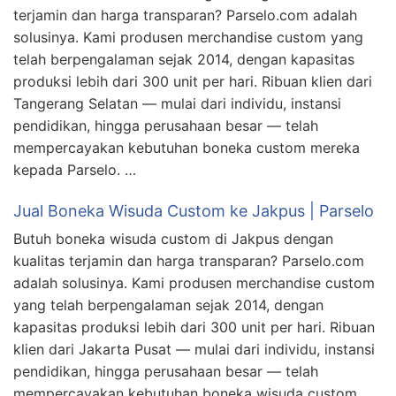
terjamin dan harga transparan? Parselo.com adalah
solusinya. Kami produsen merchandise custom yang
telah berpengalaman sejak 2014, dengan kapasitas
produksi lebih dari 300 unit per hari. Ribuan klien dari
Tangerang Selatan — mulai dari individu, instansi
pendidikan, hingga perusahaan besar — telah
mempercayakan kebutuhan boneka custom mereka
kepada Parselo. …
Jual Boneka Wisuda Custom ke Jakpus | Parselo
Butuh boneka wisuda custom di Jakpus dengan
kualitas terjamin dan harga transparan? Parselo.com
adalah solusinya. Kami produsen merchandise custom
yang telah berpengalaman sejak 2014, dengan
kapasitas produksi lebih dari 300 unit per hari. Ribuan
klien dari Jakarta Pusat — mulai dari individu, instansi
pendidikan, hingga perusahaan besar — telah
mempercayakan kebutuhan boneka wisuda custom