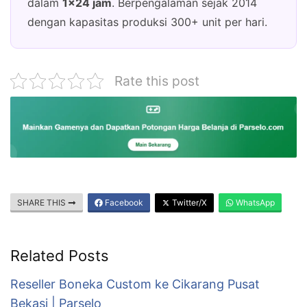
dalam
1×24 jam
. Berpengalaman sejak 2014
dengan kapasitas produksi 300+ unit per hari.
Rate this post
SHARE THIS
Facebook
Twitter/X
WhatsApp
Related Posts
Reseller Boneka Custom ke Cikarang Pusat
Bekasi | Parselo