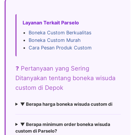
Layanan Terkait Parselo
Boneka Custom Berkualitas
Boneka Custom Murah
Cara Pesan Produk Custom
❓ Pertanyaan yang Sering
Ditanyakan tentang boneka wisuda
custom di Depok
▼ Berapa harga boneka wisuda custom di
▼ Berapa minimum order boneka wisuda
custom di Parselo?