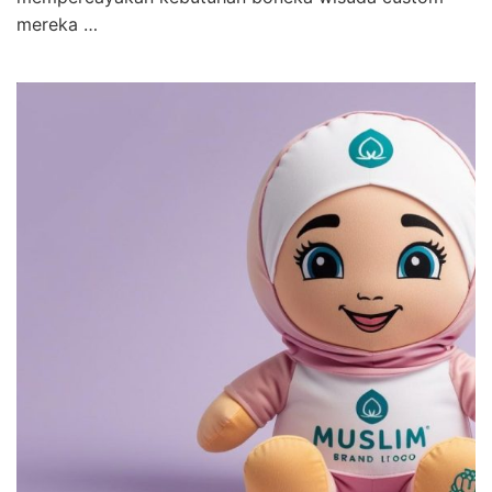
mereka …