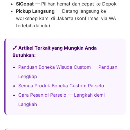
SiCepat
— Pilihan hemat dan cepat ke Depok
Pickup Langsung
— Datang langsung ke
workshop kami di Jakarta (konfirmasi via WA
terlebih dahulu)
🔗 Artikel Terkait yang Mungkin Anda
Butuhkan:
Panduan Boneka Wisuda Custom — Panduan
Lengkap
Semua Produk Boneka Custom Parselo
Cara Pesan di Parselo — Langkah demi
Langkah