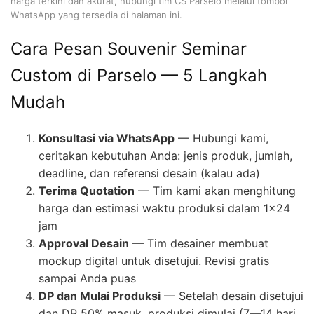
harga terkini dan akurat, hubungi tim CS Parselo melalui tombol
WhatsApp yang tersedia di halaman ini.
Cara Pesan Souvenir Seminar
Custom di Parselo — 5 Langkah
Mudah
Konsultasi via WhatsApp
— Hubungi kami,
ceritakan kebutuhan Anda: jenis produk, jumlah,
deadline, dan referensi desain (kalau ada)
Terima Quotation
— Tim kami akan menghitung
harga dan estimasi waktu produksi dalam 1×24
jam
Approval Desain
— Tim desainer membuat
mockup digital untuk disetujui. Revisi gratis
sampai Anda puas
DP dan Mulai Produksi
— Setelah desain disetujui
dan DP 50% masuk, produksi dimulai (7—14 hari