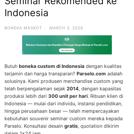
Seminar Rekomended ke
Indonesia
BONEKA MASKOT
·
MARCH 3, 2026
Butuh
boneka custom di Indonesia
dengan kualitas
terjamin dan harga transparan?
Parselo.com
adalah
solusinya. Kami produsen merchandise custom yang
telah berpengalaman sejak
2014
, dengan kapasitas
produksi lebih dari
300 unit per hari
. Ribuan klien di
Indonesia — mulai dari individu, instansi pendidikan,
hingga perusahaan besar — telah mempercayakan
kebutuhan souvenir seminar custom mereka kepada
Parselo. Konsultasi desain
gratis
, quotation dikirim
dalam 1×24 jam.