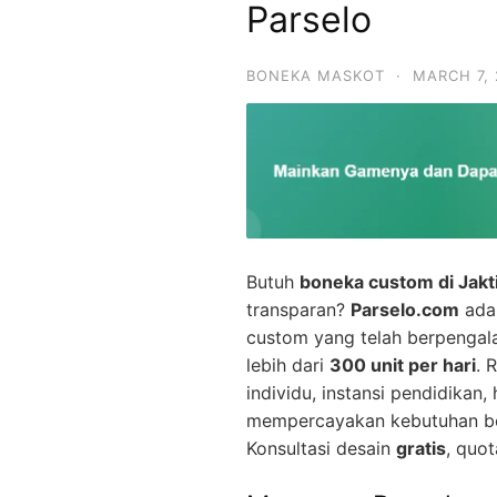
Parselo
BONEKA MASKOT
·
MARCH 7,
Butuh
boneka custom di Jak
transparan?
Parselo.com
adal
custom yang telah berpenga
lebih dari
300 unit per hari
. 
individu, instansi pendidikan
mempercayakan kebutuhan bo
Konsultasi desain
gratis
, quot