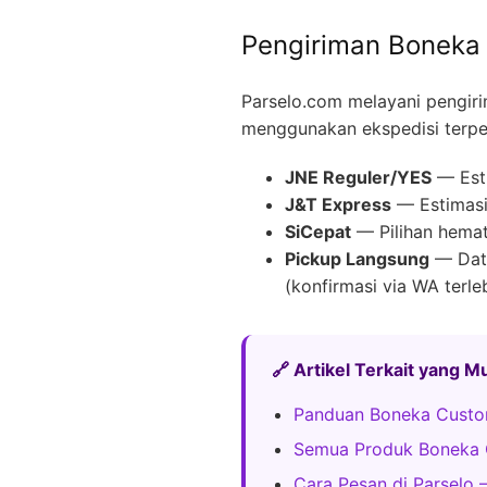
Pengiriman Boneka 
Parselo.com melayani pengir
menggunakan ekspedisi terpe
JNE Reguler/YES
— Esti
J&T Express
— Estimasi 
SiCepat
— Pilihan hemat
Pickup Langsung
— Data
(konfirmasi via WA terle
🔗 Artikel Terkait yang 
Panduan Boneka Custo
Semua Produk Boneka 
Cara Pesan di Parselo