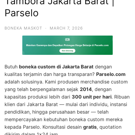
Tambora Jakarta Barat |
Parselo
BONEKA MASKOT
·
MARCH 7, 2026
Butuh
boneka custom di Jakarta Barat
dengan
kualitas terjamin dan harga transparan?
Parselo.com
adalah solusinya. Kami produsen merchandise custom
yang telah berpengalaman sejak
2014
, dengan
kapasitas produksi lebih dari
300 unit per hari
. Ribuan
klien dari Jakarta Barat — mulai dari individu, instansi
pendidikan, hingga perusahaan besar — telah
mempercayakan kebutuhan boneka custom mereka
kepada Parselo. Konsultasi desain
gratis
, quotation
dikirim dalam 1×24 jam.