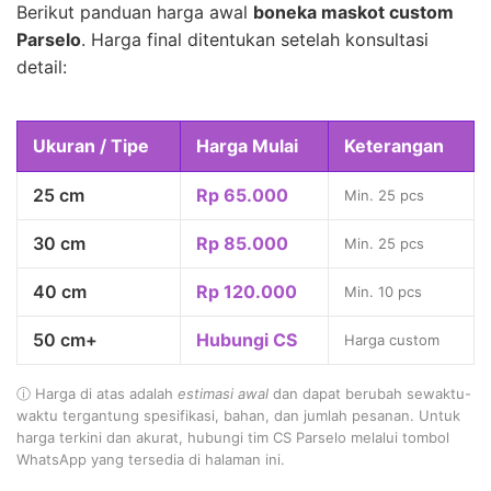
Berikut panduan harga awal
boneka maskot custom
Parselo
. Harga final ditentukan setelah konsultasi
detail:
Ukuran / Tipe
Harga Mulai
Keterangan
25 cm
Rp 65.000
Min. 25 pcs
30 cm
Rp 85.000
Min. 25 pcs
40 cm
Rp 120.000
Min. 10 pcs
50 cm+
Hubungi CS
Harga custom
ⓘ Harga di atas adalah
estimasi awal
dan dapat berubah sewaktu-
waktu tergantung spesifikasi, bahan, dan jumlah pesanan. Untuk
harga terkini dan akurat, hubungi tim CS Parselo melalui tombol
WhatsApp yang tersedia di halaman ini.