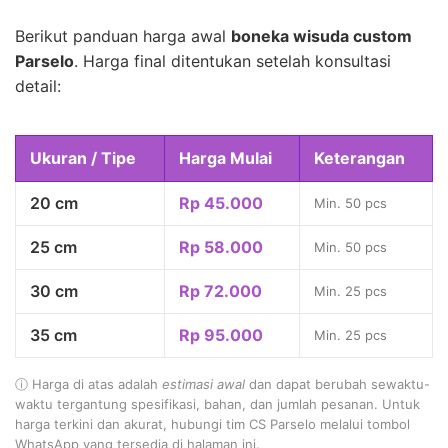
Berikut panduan harga awal
boneka wisuda custom
Parselo
. Harga final ditentukan setelah konsultasi
detail:
Ukuran / Tipe
Harga Mulai
Keterangan
20 cm
Rp 45.000
Min. 50 pcs
25 cm
Rp 58.000
Min. 50 pcs
30 cm
Rp 72.000
Min. 25 pcs
35 cm
Rp 95.000
Min. 25 pcs
ⓘ Harga di atas adalah
estimasi awal
dan dapat berubah sewaktu-
waktu tergantung spesifikasi, bahan, dan jumlah pesanan. Untuk
harga terkini dan akurat, hubungi tim CS Parselo melalui tombol
WhatsApp yang tersedia di halaman ini.