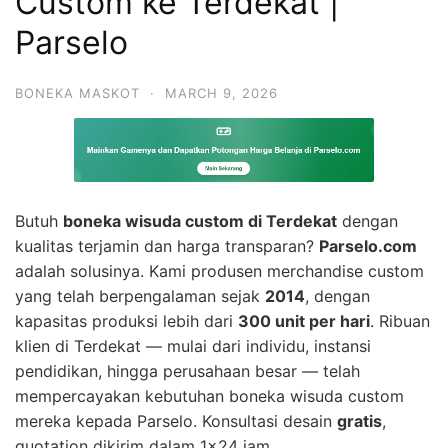
Custom ke Terdekat |
Parselo
BONEKA MASKOT
·
MARCH 9, 2026
Butuh
boneka wisuda custom di Terdekat
dengan
kualitas terjamin dan harga transparan?
Parselo.com
adalah solusinya. Kami produsen merchandise custom
yang telah berpengalaman sejak
2014
, dengan
kapasitas produksi lebih dari
300 unit per hari
. Ribuan
klien di Terdekat — mulai dari individu, instansi
pendidikan, hingga perusahaan besar — telah
mempercayakan kebutuhan boneka wisuda custom
mereka kepada Parselo. Konsultasi desain
gratis
,
quotation dikirim dalam 1×24 jam.