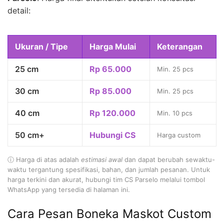
detail:
Ukuran / Tipe
Harga Mulai
Keterangan
25 cm
Rp 65.000
Min. 25 pcs
30 cm
Rp 85.000
Min. 25 pcs
40 cm
Rp 120.000
Min. 10 pcs
50 cm+
Hubungi CS
Harga custom
ⓘ Harga di atas adalah
estimasi awal
dan dapat berubah sewaktu-
waktu tergantung spesifikasi, bahan, dan jumlah pesanan. Untuk
harga terkini dan akurat, hubungi tim CS Parselo melalui tombol
WhatsApp yang tersedia di halaman ini.
Cara Pesan Boneka Maskot Custom