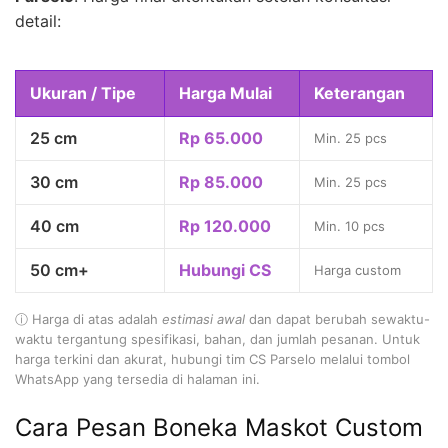
detail:
Ukuran / Tipe
Harga Mulai
Keterangan
25 cm
Rp 65.000
Min. 25 pcs
30 cm
Rp 85.000
Min. 25 pcs
40 cm
Rp 120.000
Min. 10 pcs
50 cm+
Hubungi CS
Harga custom
ⓘ Harga di atas adalah
estimasi awal
dan dapat berubah sewaktu-
waktu tergantung spesifikasi, bahan, dan jumlah pesanan. Untuk
harga terkini dan akurat, hubungi tim CS Parselo melalui tombol
WhatsApp yang tersedia di halaman ini.
Cara Pesan Boneka Maskot Custom