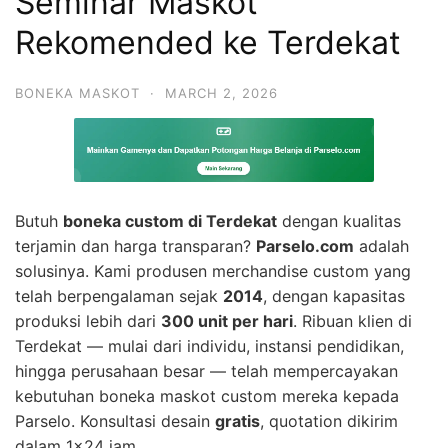
Seminar Maskot
Rekomended ke Terdekat
BONEKA MASKOT
·
MARCH 2, 2026
Butuh
boneka custom di Terdekat
dengan kualitas
terjamin dan harga transparan?
Parselo.com
adalah
solusinya. Kami produsen merchandise custom yang
telah berpengalaman sejak
2014
, dengan kapasitas
produksi lebih dari
300 unit per hari
. Ribuan klien di
Terdekat — mulai dari individu, instansi pendidikan,
hingga perusahaan besar — telah mempercayakan
kebutuhan boneka maskot custom mereka kepada
Parselo. Konsultasi desain
gratis
, quotation dikirim
dalam 1×24 jam.