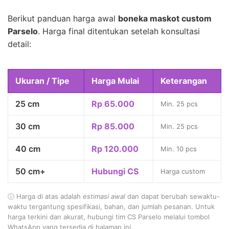
Berikut panduan harga awal
boneka maskot custom
Parselo
. Harga final ditentukan setelah konsultasi
detail:
Ukuran / Tipe
Harga Mulai
Keterangan
25 cm
Rp 65.000
Min. 25 pcs
30 cm
Rp 85.000
Min. 25 pcs
40 cm
Rp 120.000
Min. 10 pcs
50 cm+
Hubungi CS
Harga custom
ⓘ Harga di atas adalah
estimasi awal
dan dapat berubah sewaktu-
waktu tergantung spesifikasi, bahan, dan jumlah pesanan. Untuk
harga terkini dan akurat, hubungi tim CS Parselo melalui tombol
WhatsApp yang tersedia di halaman ini.