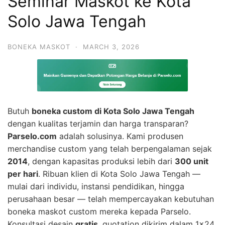
Seminar Maskot ke Kota
Solo Jawa Tengah
BONEKA MASKOT
·
MARCH 3, 2026
Butuh
boneka custom di Kota Solo Jawa Tengah
dengan kualitas terjamin dan harga transparan?
Parselo.com
adalah solusinya. Kami produsen
merchandise custom yang telah berpengalaman sejak
2014
, dengan kapasitas produksi lebih dari
300 unit
per hari
. Ribuan klien di Kota Solo Jawa Tengah —
mulai dari individu, instansi pendidikan, hingga
perusahaan besar — telah mempercayakan kebutuhan
boneka maskot custom mereka kepada Parselo.
Konsultasi desain
gratis
, quotation dikirim dalam 1×24