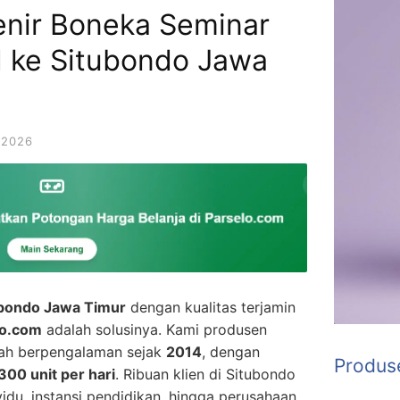
enir Boneka Seminar
ke Situbondo Jawa
 2026
ubondo Jawa Timur
dengan kualitas terjamin
lo.com
adalah solusinya. Kami produsen
lah berpengalaman sejak
2014
, dengan
Produs
300 unit per hari
. Ribuan klien di Situbondo
idu, instansi pendidikan, hingga perusahaan