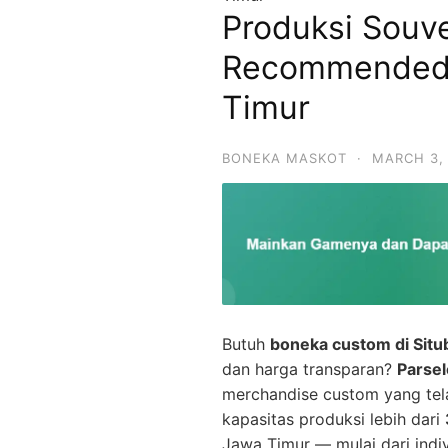
Produksi Souv
Recommended 
Timur
BONEKA MASKOT
·
MARCH 3,
Butuh
boneka custom di Sit
dan harga transparan?
Parse
merchandise custom yang te
kapasitas produksi lebih dari
Jawa Timur — mulai dari indiv