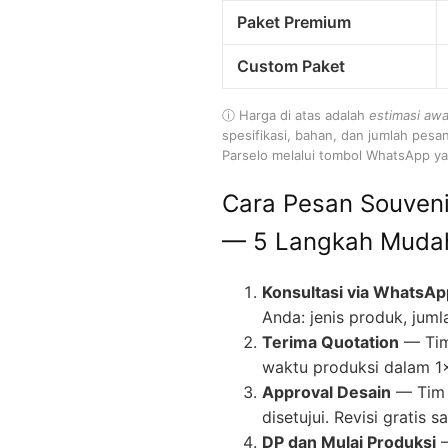
Paket Premium
Custom Paket
ⓘ Harga di atas adalah
estimasi awa
spesifikasi, bahan, dan jumlah pesa
Parselo melalui tombol WhatsApp yan
Cara Pesan Souveni
— 5 Langkah Muda
Konsultasi via WhatsAp
Anda: jenis produk, juml
Terima Quotation
— Tim
waktu produksi dalam 1
Approval Desain
— Tim 
disetujui. Revisi gratis
DP dan Mulai Produksi
—