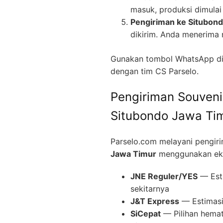
masuk, produksi dimulai 
Pengiriman ke Situbon
dikirim. Anda menerima 
Gunakan tombol WhatsApp di 
dengan tim CS Parselo.
Pengiriman Souveni
Situbondo Jawa Ti
Parselo.com melayani pengir
Jawa Timur
menggunakan eksp
JNE Reguler/YES
— Esti
sekitarnya
J&T Express
— Estimasi 
SiCepat
— Pilihan hemat