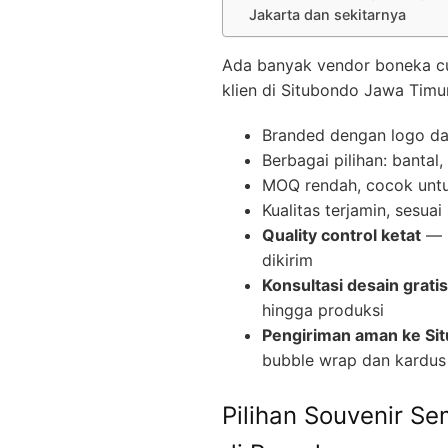
Jakarta dan sekitarnya
Ada banyak vendor boneka cust
klien di Situbondo Jawa Timur
Branded dengan logo d
Berbagai pilihan: bantal
MOQ rendah, cocok untuk
Kualitas terjamin, sesua
Quality control ketat
— s
dikirim
Konsultasi desain gratis
hingga produksi
Pengiriman aman ke Si
bubble wrap dan kardus
Pilihan Souvenir S