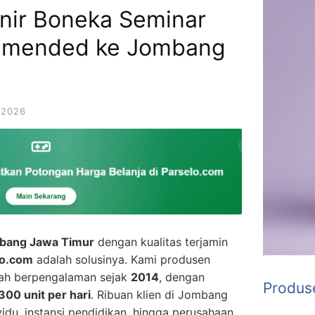
enir Boneka Seminar
mmended ke Jombang
 2026
mbang Jawa Timur
dengan kualitas terjamin
lo.com
adalah solusinya. Kami produsen
lah berpengalaman sejak
2014
, dengan
Produs
300 unit per hari
. Ribuan klien di Jombang
idu, instansi pendidikan, hingga perusahaan