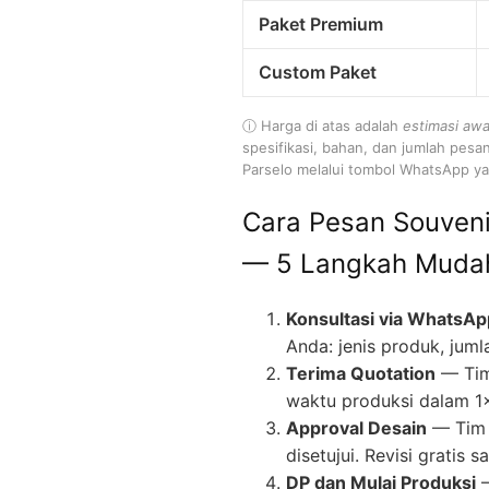
Paket Premium
Custom Paket
ⓘ Harga di atas adalah
estimasi awa
spesifikasi, bahan, dan jumlah pesa
Parselo melalui tombol WhatsApp yan
Cara Pesan Souveni
— 5 Langkah Muda
Konsultasi via WhatsAp
Anda: jenis produk, juml
Terima Quotation
— Tim
waktu produksi dalam 1
Approval Desain
— Tim 
disetujui. Revisi gratis
DP dan Mulai Produksi
—