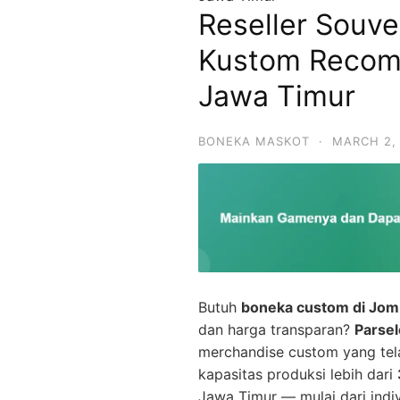
Reseller Souv
Kustom Reco
Jawa Timur
BONEKA MASKOT
·
MARCH 2,
Butuh
boneka custom di Jo
dan harga transparan?
Parse
merchandise custom yang te
kapasitas produksi lebih dari
Jawa Timur — mulai dari indiv