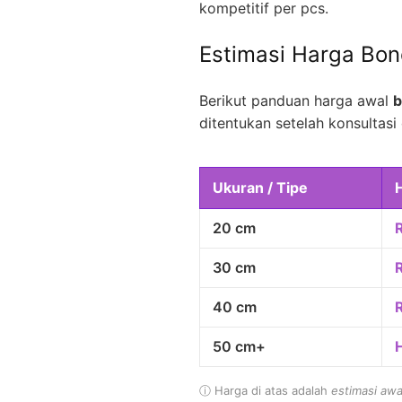
kompetitif per pcs.
Estimasi Harga Bo
Berikut panduan harga awal
b
ditentukan setelah konsultasi 
Ukuran / Tipe
20 cm
30 cm
40 cm
50 cm+
ⓘ Harga di atas adalah
estimasi awa