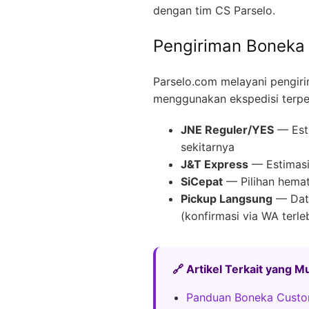
dengan tim CS Parselo.
Pengiriman Boneka
Parselo.com melayani pengir
menggunakan ekspedisi terpe
JNE Reguler/YES
— Esti
sekitarnya
J&T Express
— Estimasi 
SiCepat
— Pilihan hemat
Pickup Langsung
— Data
(konfirmasi via WA terle
🔗 Artikel Terkait yang 
Panduan Boneka Custo