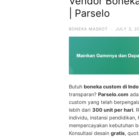
Vendor Boneka
| Parselo
BONEKA MASKOT
·
JULY 3, 2
Butuh
boneka custom di Indo
transparan?
Parselo.com
adal
custom yang telah berpenga
lebih dari
300 unit per hari
. 
individu, instansi pendidikan
mempercayakan kebutuhan bo
Konsultasi desain
gratis
, quot