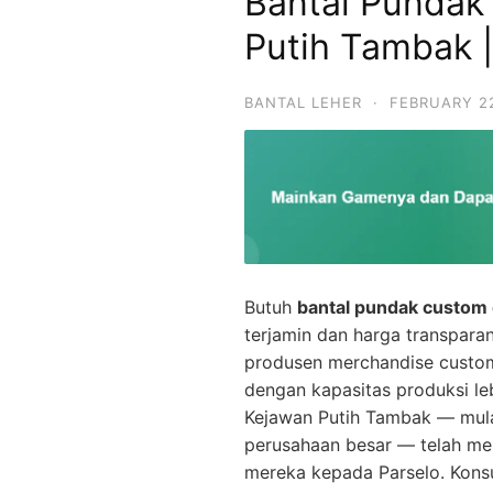
Bantal Pundak
Putih Tambak |
BANTAL LEHER
·
FEBRUARY 22
Butuh
bantal pundak custom 
terjamin dan harga transpara
produsen merchandise custo
dengan kapasitas produksi le
Kejawan Putih Tambak — mulai 
perusahaan besar — telah me
mereka kepada Parselo. Konsu