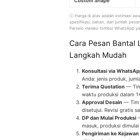
Custom Shape
ⓘ Harga di atas adalah
estimasi awa
spesifikasi, bahan, dan jumlah pesa
Parselo melalui tombol WhatsApp yan
Cara Pesan Bantal 
Langkah Mudah
Konsultasi via WhatsAp
Anda: jenis produk, juml
Terima Quotation
— Tim
waktu produksi dalam 1
Approval Desain
— Tim 
disetujui. Revisi gratis
DP dan Mulai Produksi
—
masuk, produksi dimulai 
Pengiriman ke Kejawan