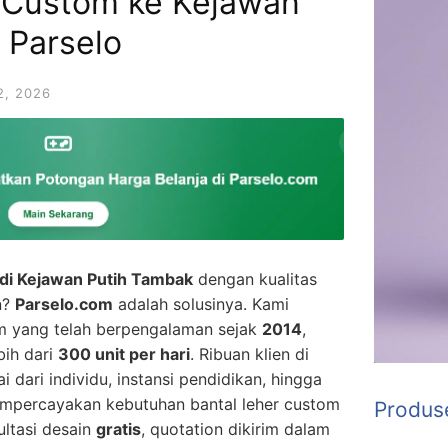
 Custom ke Kejawan
 Parselo
, 2026
di Kejawan Putih Tambak
dengan kualitas
n?
Parselo.com
adalah solusinya. Kami
m yang telah berpengalaman sejak
2014
,
bih dari
300 unit per hari
. Ribuan klien di
dari individu, instansi pendidikan, hingga
mpercayakan kebutuhan bantal leher custom
Produs
ltasi desain
gratis
, quotation dikirim dalam