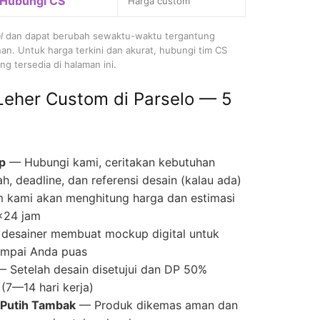
Hubungi CS
Harga custom
l
dan dapat berubah sewaktu-waktu tergantung
nan. Untuk harga terkini dan akurat, hubungi tim CS
g tersedia di halaman ini.
Leher Custom di Parselo — 5
p
— Hubungi kami, ceritakan kebutuhan
ah, deadline, dan referensi desain (kalau ada)
 kami akan menghitung harga dan estimasi
×24 jam
desainer membuat mockup digital untuk
 sampai Anda puas
 Setelah desain disetujui dan DP 50%
(7—14 hari kerja)
 Putih Tambak
— Produk dikemas aman dan