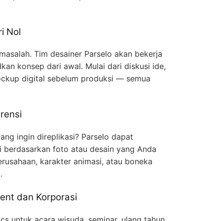
i Nol
 masalah. Tim desainer Parselo akan bekerja
n konsep dari awal. Mulai dari diskusi ide,
ckup digital sebelum produksi — semua
rensi
ng ingin direplikasi? Parselo dapat
gi berdasarkan foto atau desain yang Anda
erusahaan, karakter animasi, atau boneka
.
ent dan Korporasi
cs untuk acara wisuda, seminar, ulang tahun