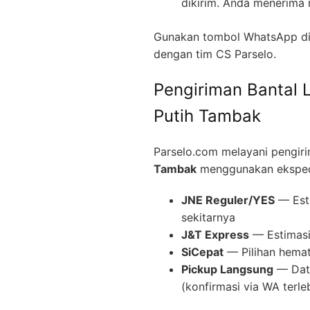
dikirim. Anda menerima 
Gunakan tombol WhatsApp di 
dengan tim CS Parselo.
Pengiriman Bantal 
Putih Tambak
Parselo.com melayani pengir
Tambak
menggunakan ekspedi
JNE Reguler/YES
— Esti
sekitarnya
J&T Express
— Estimasi 
SiCepat
— Pilihan hemat
Pickup Langsung
— Data
(konfirmasi via WA terle