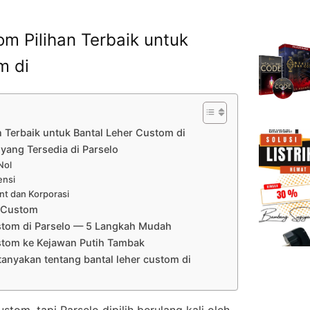
m Pilihan Terbaik untuk
m di
 Terbaik untuk Bantal Leher Custom di
 yang Tersedia di Parselo
Nol
ensi
nt dan Korporasi
r Custom
stom di Parselo — 5 Langkah Mudah
stom ke Kejawan Putih Tambak
tanyakan tentang bantal leher custom di
om, tapi Parselo dipilih berulang kali oleh