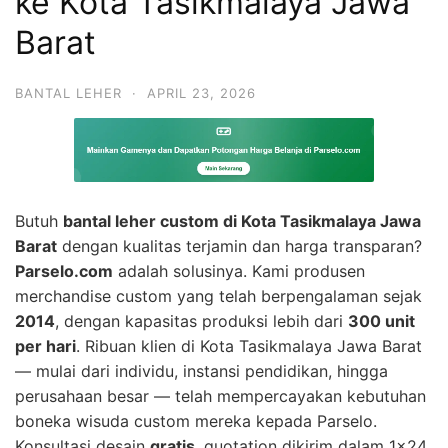
ke Kota Tasikmalaya Jawa
Barat
BANTAL LEHER
·
APRIL 23, 2026
Butuh
bantal leher custom di Kota Tasikmalaya Jawa
Barat
dengan kualitas terjamin dan harga transparan?
Parselo.com
adalah solusinya. Kami produsen
merchandise custom yang telah berpengalaman sejak
2014
, dengan kapasitas produksi lebih dari
300 unit
per hari
. Ribuan klien di Kota Tasikmalaya Jawa Barat
— mulai dari individu, instansi pendidikan, hingga
perusahaan besar — telah mempercayakan kebutuhan
boneka wisuda custom mereka kepada Parselo.
Konsultasi desain
gratis
, quotation dikirim dalam 1×24