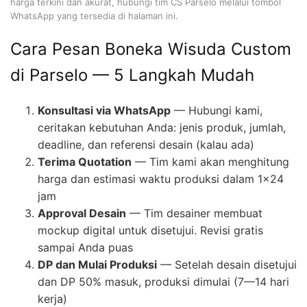
harga terkini dan akurat, hubungi tim CS Parselo melalui tombol
WhatsApp yang tersedia di halaman ini.
Cara Pesan Boneka Wisuda Custom
di Parselo — 5 Langkah Mudah
Konsultasi via WhatsApp
— Hubungi kami,
ceritakan kebutuhan Anda: jenis produk, jumlah,
deadline, dan referensi desain (kalau ada)
Terima Quotation
— Tim kami akan menghitung
harga dan estimasi waktu produksi dalam 1×24
jam
Approval Desain
— Tim desainer membuat
mockup digital untuk disetujui. Revisi gratis
sampai Anda puas
DP dan Mulai Produksi
— Setelah desain disetujui
dan DP 50% masuk, produksi dimulai (7—14 hari
kerja)