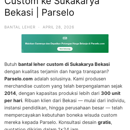
Custom ke Sukakarya
Bekasi | Parselo
BANTAL LEHER
·
APRIL 28, 2026
Butuh
bantal leher custom di Sukakarya Bekasi
dengan kualitas terjamin dan harga transparan?
Parselo.com
adalah solusinya. Kami produsen
merchandise custom yang telah berpengalaman sejak
2014
, dengan kapasitas produksi lebih dari
300 unit
per hari
. Ribuan klien dari Bekasi — mulai dari individu,
instansi pendidikan, hingga perusahaan besar — telah
mempercayakan kebutuhan boneka wisuda custom
mereka kepada Parselo. Konsultasi desain
gratis
,
quotation dikirim dalam 1×24 jam.