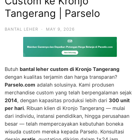
Custom ke Kronjo
Tangerang | Parselo
BANTAL LEHER
·
MAY 9, 2026
Butuh
bantal leher custom di Kronjo Tangerang
dengan kualitas terjamin dan harga transparan?
Parselo.com
adalah solusinya. Kami produsen
merchandise custom yang telah berpengalaman sejak
2014
, dengan kapasitas produksi lebih dari
300 unit
per hari
. Ribuan klien di Kronjo Tangerang — mulai
dari individu, instansi pendidikan, hingga perusahaan
besar — telah mempercayakan kebutuhan boneka
wisuda custom mereka kepada Parselo. Konsultasi
desain
gratis
, quotation dikirim dalam 1×24 jam.