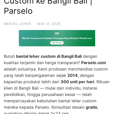
Custom ke Bangli Bali |
Parselo
BANTAL LEHER
·
MAY 9, 2026
Butuh
bantal leher custom di Bangli Bali
dengan
kualitas terjamin dan harga transparan?
Parselo.com
adalah solusinya. Kami produsen merchandise custom
yang telah berpengalaman sejak
2014
, dengan
kapasitas produksi lebih dari
300 unit per hari
. Ribuan
klien di Bangli Bali — mulai dari individu, instansi
pendidikan, hingga perusahaan besar — telah
mempercayakan kebutuhan bantal leher custom
mereka kepada Parselo. Konsultasi desain
gratis
,
quotation dikirim dalam 1×24 jam.