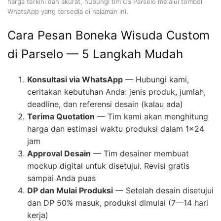
harga terkini dan akurat, hubungi tim CS Parselo melalui tombol
WhatsApp yang tersedia di halaman ini.
Cara Pesan Boneka Wisuda Custom
di Parselo — 5 Langkah Mudah
Konsultasi via WhatsApp
— Hubungi kami,
ceritakan kebutuhan Anda: jenis produk, jumlah,
deadline, dan referensi desain (kalau ada)
Terima Quotation
— Tim kami akan menghitung
harga dan estimasi waktu produksi dalam 1×24
jam
Approval Desain
— Tim desainer membuat
mockup digital untuk disetujui. Revisi gratis
sampai Anda puas
DP dan Mulai Produksi
— Setelah desain disetujui
dan DP 50% masuk, produksi dimulai (7—14 hari
kerja)