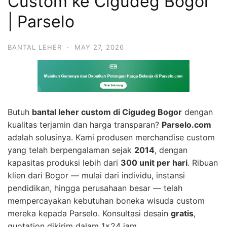
Custom ke Cigudeg Bogor
| Parselo
BANTAL LEHER
·
MAY 27, 2026
Butuh
bantal leher custom di Cigudeg Bogor
dengan
kualitas terjamin dan harga transparan?
Parselo.com
adalah solusinya. Kami produsen merchandise custom
yang telah berpengalaman sejak
2014
, dengan
kapasitas produksi lebih dari
300 unit per hari
. Ribuan
klien dari Bogor — mulai dari individu, instansi
pendidikan, hingga perusahaan besar — telah
mempercayakan kebutuhan boneka wisuda custom
mereka kepada Parselo. Konsultasi desain
gratis
,
quotation dikirim dalam 1×24 jam.