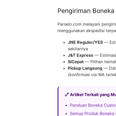
Pengiriman Boneka 
Parselo.com melayani pengir
menggunakan ekspedisi terpe
JNE Reguler/YES
— Esti
sekitarnya
J&T Express
— Estimasi 
SiCepat
— Pilihan hemat
Pickup Langsung
— Data
(konfirmasi via WA terle
🔗 Artikel Terkait yang 
Panduan Boneka Custo
Semua Produk Boneka 