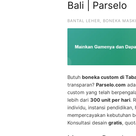
Bali | Parselo
BANTAL LEHER
,
BONEKA MASK
Butuh
boneka custom di Taba
transparan?
Parselo.com
adal
custom yang telah berpenga
lebih dari
300 unit per hari
. 
individu, instansi pendidikan
mempercayakan kebutuhan bo
Konsultasi desain
gratis
, quot