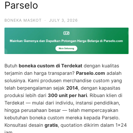
Parselo
BONEKA MASKOT
·
JULY 3, 2026
Butuh
boneka custom di Terdekat
dengan kualitas
terjamin dan harga transparan?
Parselo.com
adalah
solusinya. Kami produsen merchandise custom yang
telah berpengalaman sejak
2014
, dengan kapasitas
produksi lebih dari
300 unit per hari
. Ribuan klien di
Terdekat — mulai dari individu, instansi pendidikan,
hingga perusahaan besar — telah mempercayakan
kebutuhan boneka custom mereka kepada Parselo.
Konsultasi desain
gratis
, quotation dikirim dalam 1×24
jam.