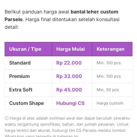
Berikut panduan harga awal
bantal leher custom
Parselo
. Harga final ditentukan setelah konsultasi
detail:
Ukuran / Tipe
Harga Mulai
Keterangan
Standard
Rp 22.000
Min. 100 pcs
Premium
Rp 32.000
Min. 100 pcs
Extra Soft
Rp 45.000
Min. 50 pcs
Custom Shape
Hubungi CS
Harga custom
ⓘ Harga di atas adalah
estimasi awal
dan dapat berubah sewaktu-
waktu tergantung spesifikasi, bahan, dan jumlah pesanan. Untuk
harga terkini dan akurat, hubungi tim CS Parselo melalui tombol
WhatsApp yang tersedia di halaman ini.