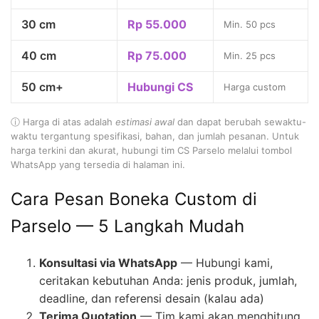
30 cm
Rp 55.000
Min. 50 pcs
40 cm
Rp 75.000
Min. 25 pcs
50 cm+
Hubungi CS
Harga custom
ⓘ Harga di atas adalah
estimasi awal
dan dapat berubah sewaktu-
waktu tergantung spesifikasi, bahan, dan jumlah pesanan. Untuk
harga terkini dan akurat, hubungi tim CS Parselo melalui tombol
WhatsApp yang tersedia di halaman ini.
Cara Pesan Boneka Custom di
Parselo — 5 Langkah Mudah
Konsultasi via WhatsApp
— Hubungi kami,
ceritakan kebutuhan Anda: jenis produk, jumlah,
deadline, dan referensi desain (kalau ada)
Terima Quotation
— Tim kami akan menghitung