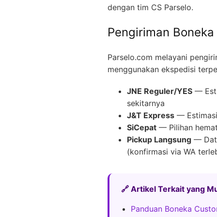
dengan tim CS Parselo.
Pengiriman Boneka 
Parselo.com melayani pengir
menggunakan ekspedisi terpe
JNE Reguler/YES
— Esti
sekitarnya
J&T Express
— Estimasi 
SiCepat
— Pilihan hemat
Pickup Langsung
— Data
(konfirmasi via WA terle
🔗 Artikel Terkait yang 
Panduan Boneka Custo