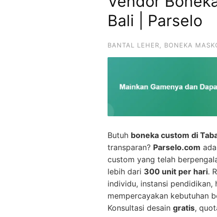
Vendor Bonek
Bali | Parselo
BANTAL LEHER
,
BONEKA MASK
Butuh
boneka custom di Taba
transparan?
Parselo.com
adal
custom yang telah berpenga
lebih dari
300 unit per hari
. 
individu, instansi pendidikan
mempercayakan kebutuhan bo
Konsultasi desain
gratis
, quot