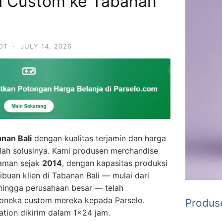
a Custom ke Tabanan
OT
·
JULY 14, 2026
nan Bali
dengan kualitas terjamin dan harga
ah solusinya. Kami produsen merchandise
laman sejak
2014
, dengan kapasitas produksi
Ribuan klien di Tabanan Bali — mulai dari
, hingga perusahaan besar — telah
neka custom mereka kepada Parselo.
Produs
ation dikirim dalam 1×24 jam.