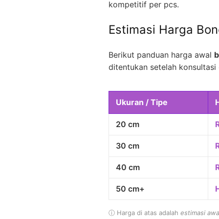
kompetitif per pcs.
Estimasi Harga Bo
Berikut panduan harga awal
b
ditentukan setelah konsultasi 
Ukuran / Tipe
20 cm
30 cm
40 cm
50 cm+
ⓘ Harga di atas adalah
estimasi awa