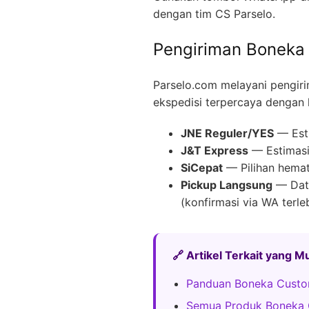
dengan tim CS Parselo.
Pengiriman Boneka
Parselo.com melayani pengir
ekspedisi terpercaya dengan 
JNE Reguler/YES
— Esti
J&T Express
— Estimasi 
SiCepat
— Pilihan hemat
Pickup Langsung
— Data
(konfirmasi via WA terle
🔗 Artikel Terkait yang 
Panduan Boneka Custo
Semua Produk Boneka 