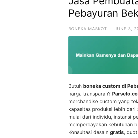
Jasa Pembuat
Pebayuran Beka
BONEKA MASKOT
·
JUNE 3, 2
Butuh
boneka custom di Peb
harga transparan?
Parselo.c
merchandise custom yang te
kapasitas produksi lebih dari
mulai dari individu, instansi
mempercayakan kebutuhan bo
Konsultasi desain
gratis
, quot