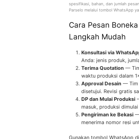
spesifikasi, bahan, dan jumlah pesa
Parselo melalui tombol WhatsApp yan
Cara Pesan Boneka
Langkah Mudah
Konsultasi via WhatsAp
Anda: jenis produk, juml
Terima Quotation
— Tim
waktu produksi dalam 1
Approval Desain
— Tim 
disetujui. Revisi gratis
DP dan Mulai Produksi
—
masuk, produksi dimulai 
Pengiriman ke Bekasi
— 
menerima nomor resi un
Gunakan tombol WhatsApp di 