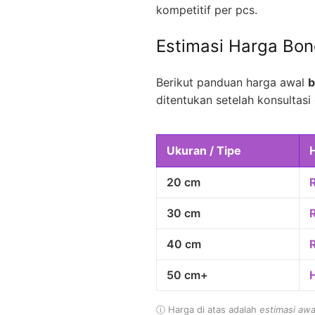
kompetitif per pcs.
Estimasi Harga Bo
Berikut panduan harga awal
b
ditentukan setelah konsultasi 
Ukuran / Tipe
20 cm
30 cm
40 cm
50 cm+
ⓘ Harga di atas adalah
estimasi awa