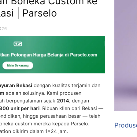
an Boneka Custom ke
si | Parselo
026
ayuran Bekasi
dengan kualitas terjamin dan
om
adalah solusinya. Kami produsen
lah berpengalaman sejak
2014
, dengan
300 unit per hari
. Ribuan klien dari Bekasi —
 pendidikan, hingga perusahaan besar — telah
neka custom mereka kepada Parselo.
Produs
ation dikirim dalam 1×24 jam.