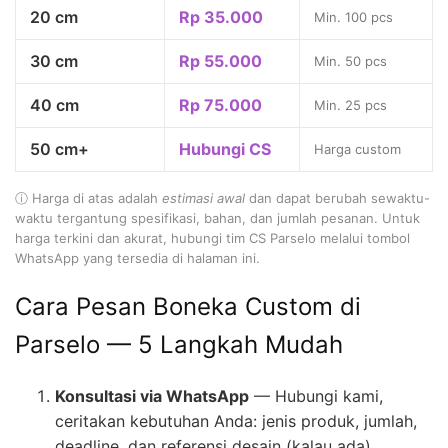
20 cm
Rp 35.000
Min. 100 pcs
30 cm
Rp 55.000
Min. 50 pcs
40 cm
Rp 75.000
Min. 25 pcs
50 cm+
Hubungi CS
Harga custom
ⓘ Harga di atas adalah
estimasi awal
dan dapat berubah sewaktu-
waktu tergantung spesifikasi, bahan, dan jumlah pesanan. Untuk
harga terkini dan akurat, hubungi tim CS Parselo melalui tombol
WhatsApp yang tersedia di halaman ini.
Cara Pesan Boneka Custom di
Parselo — 5 Langkah Mudah
Konsultasi via WhatsApp
— Hubungi kami,
ceritakan kebutuhan Anda: jenis produk, jumlah,
deadline, dan referensi desain (kalau ada)