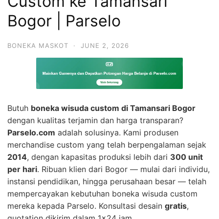
Custom ke Tamansari
Bogor | Parselo
BONEKA MASKOT
·
JUNE 2, 2026
Butuh
boneka wisuda custom di Tamansari Bogor
dengan kualitas terjamin dan harga transparan?
Parselo.com
adalah solusinya. Kami produsen
merchandise custom yang telah berpengalaman sejak
2014
, dengan kapasitas produksi lebih dari
300 unit
per hari
. Ribuan klien dari Bogor — mulai dari individu,
instansi pendidikan, hingga perusahaan besar — telah
mempercayakan kebutuhan boneka wisuda custom
mereka kepada Parselo. Konsultasi desain
gratis
,
quotation dikirim dalam 1×24 jam.