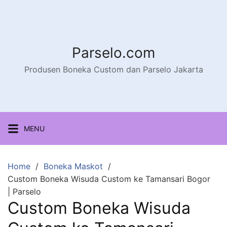
Parselo.com
Produsen Boneka Custom dan Parselo Jakarta
MENU
Home
Boneka Maskot
Custom Boneka Wisuda Custom ke Tamansari Bogor
| Parselo
Custom Boneka Wisuda