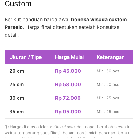
Custom
Berikut panduan harga awal
boneka wisuda custom
Parselo
. Harga final ditentukan setelah konsultasi
detail:
Ukuran / Tipe
Harga Mulai
Keterangan
20 cm
Rp 45.000
Min. 50 pcs
25 cm
Rp 58.000
Min. 50 pcs
30 cm
Rp 72.000
Min. 25 pcs
35 cm
Rp 95.000
Min. 25 pcs
ⓘ Harga di atas adalah
estimasi awal
dan dapat berubah sewaktu-
waktu tergantung spesifikasi, bahan, dan jumlah pesanan. Untuk