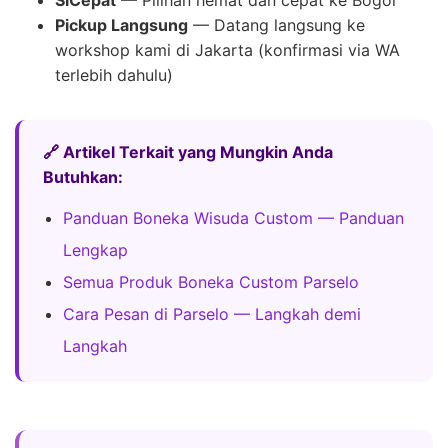
Pickup Langsung
— Datang langsung ke
workshop kami di Jakarta (konfirmasi via WA
terlebih dahulu)
🔗 Artikel Terkait yang Mungkin Anda
Butuhkan:
Panduan Boneka Wisuda Custom — Panduan
Lengkap
Semua Produk Boneka Custom Parselo
Cara Pesan di Parselo — Langkah demi
Langkah