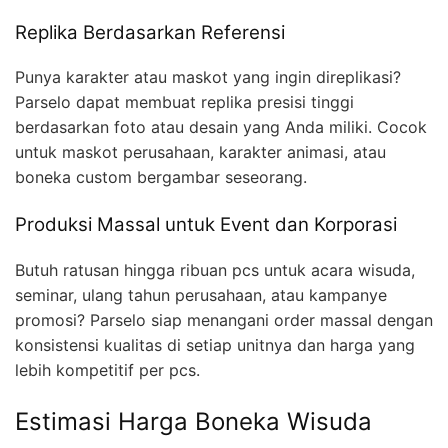
Replika Berdasarkan Referensi
Punya karakter atau maskot yang ingin direplikasi?
Parselo dapat membuat replika presisi tinggi
berdasarkan foto atau desain yang Anda miliki. Cocok
untuk maskot perusahaan, karakter animasi, atau
boneka custom bergambar seseorang.
Produksi Massal untuk Event dan Korporasi
Butuh ratusan hingga ribuan pcs untuk acara wisuda,
seminar, ulang tahun perusahaan, atau kampanye
promosi? Parselo siap menangani order massal dengan
konsistensi kualitas di setiap unitnya dan harga yang
lebih kompetitif per pcs.
Estimasi Harga Boneka Wisuda