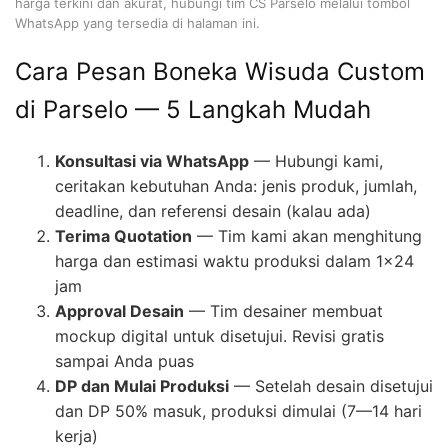
harga terkini dan akurat, hubungi tim CS Parselo melalui tombol
WhatsApp yang tersedia di halaman ini.
Cara Pesan Boneka Wisuda Custom
di Parselo — 5 Langkah Mudah
Konsultasi via WhatsApp
— Hubungi kami,
ceritakan kebutuhan Anda: jenis produk, jumlah,
deadline, dan referensi desain (kalau ada)
Terima Quotation
— Tim kami akan menghitung
harga dan estimasi waktu produksi dalam 1×24
jam
Approval Desain
— Tim desainer membuat
mockup digital untuk disetujui. Revisi gratis
sampai Anda puas
DP dan Mulai Produksi
— Setelah desain disetujui
dan DP 50% masuk, produksi dimulai (7—14 hari
kerja)