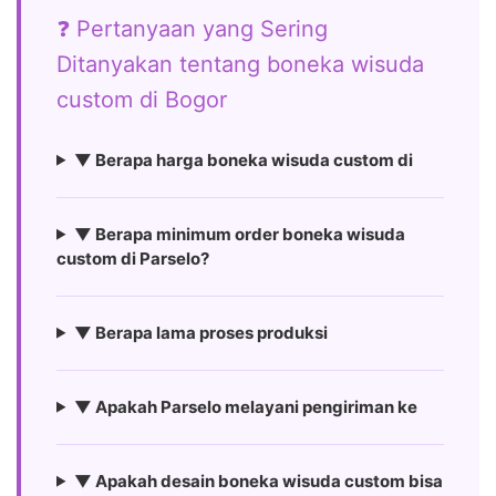
❓ Pertanyaan yang Sering
Ditanyakan tentang boneka wisuda
custom di Bogor
▼ Berapa harga boneka wisuda custom di
▼ Berapa minimum order boneka wisuda
custom di Parselo?
▼ Berapa lama proses produksi
▼ Apakah Parselo melayani pengiriman ke
▼ Apakah desain boneka wisuda custom bisa