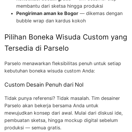
membantu dari sketsa hingga produksi
Pengiriman aman ke Bogor
— dikemas dengan
bubble wrap dan kardus kokoh
Pilihan Boneka Wisuda Custom yang
Tersedia di Parselo
Parselo menawarkan fleksibilitas penuh untuk setiap
kebutuhan boneka wisuda custom Anda:
Custom Desain Penuh dari Nol
Tidak punya referensi? Tidak masalah. Tim desainer
Parselo akan bekerja bersama Anda untuk
mewujudkan konsep dari awal. Mulai dari diskusi ide,
pembuatan sketsa, hingga mockup digital sebelum
produksi — semua gratis.