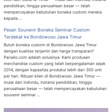
pendidikan, hingga perusahaan besar — telah
mempercayakan kebutuhan boneka custom mereka
kepada …
Pesan Souvenir Boneka Seminar Custom
Terdekat ke Bondowoso Jawa Timur
Butuh boneka custom di Bondowoso Jawa Timur
dengan kualitas terjamin dan harga transparan?
Parselo.com adalah solusinya. Kami produsen
merchandise custom yang telah berpengalaman sejak
2014, dengan kapasitas produksi lebih dari 300 unit
per hari. Ribuan klien di Bondowoso Jawa Timur —
mulai dari individu, instansi pendidikan, hingga
perusahaan besar — telah mempercayakan kebutuhan
souvenir seminar …