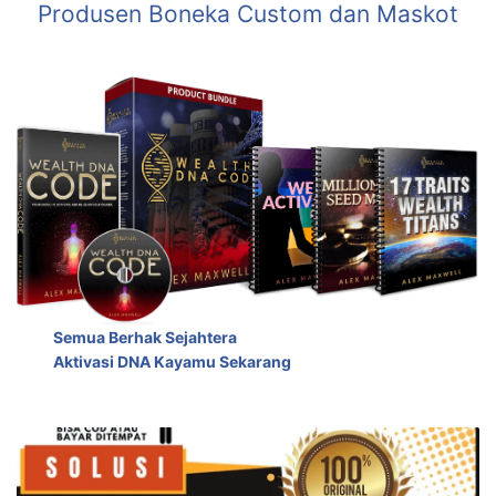
Produsen Boneka Custom dan Maskot
Semua Berhak Sejahtera
Aktivasi DNA Kayamu Sekarang