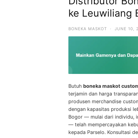
Distributor B
ke Leuwiliang
BONEKA MASKOT
·
JUNE 10, 
Butuh
boneka maskot custom
terjamin dan harga transpara
produsen merchandise custo
dengan kapasitas produksi le
Bogor — mulai dari individu, 
— telah mempercayakan keb
kepada Parselo. Konsultasi d