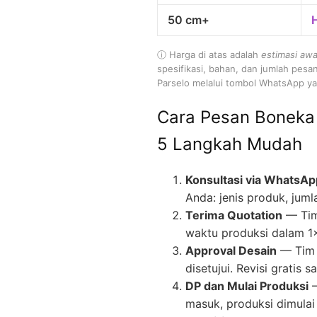
50 cm+
ⓘ Harga di atas adalah
estimasi awa
spesifikasi, bahan, dan jumlah pesa
Parselo melalui tombol WhatsApp yan
Cara Pesan Boneka
5 Langkah Mudah
Konsultasi via WhatsAp
Anda: jenis produk, juml
Terima Quotation
— Tim
waktu produksi dalam 1
Approval Desain
— Tim 
disetujui. Revisi gratis
DP dan Mulai Produksi
—
masuk, produksi dimulai 