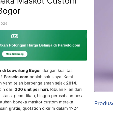
oneka Maskot Custom
 Bogor
2026
 di Leuwiliang Bogor
dengan kualitas
n?
Parselo.com
adalah solusinya. Kami
m yang telah berpengalaman sejak
2014
,
bih dari
300 unit per hari
. Ribuan klien dari
instansi pendidikan, hingga perusahaan besar
utuhan boneka maskot custom mereka
Produs
esain
gratis
, quotation dikirim dalam 1×24