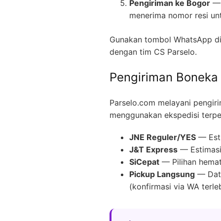
Pengiriman ke Bogor
— 
menerima nomor resi un
Gunakan tombol WhatsApp di 
dengan tim CS Parselo.
Pengiriman Boneka
Parselo.com melayani pengir
menggunakan ekspedisi terpe
JNE Reguler/YES
— Esti
J&T Express
— Estimasi
SiCepat
— Pilihan hemat
Pickup Langsung
— Data
(konfirmasi via WA terle