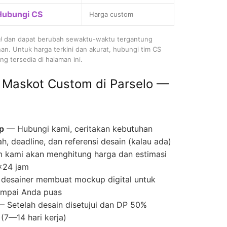
Hubungi CS
Harga custom
l
dan dapat berubah sewaktu-waktu tergantung
nan. Untuk harga terkini dan akurat, hubungi tim CS
g tersedia di halaman ini.
 Maskot Custom di Parselo —
p
— Hubungi kami, ceritakan kebutuhan
ah, deadline, dan referensi desain (kalau ada)
 kami akan menghitung harga dan estimasi
×24 jam
desainer membuat mockup digital untuk
 sampai Anda puas
 Setelah desain disetujui dan DP 50%
(7—14 hari kerja)