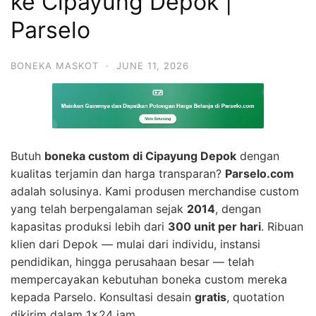
ke Cipayung Depok |
Parselo
BONEKA MASKOT
·
JUNE 11, 2026
Butuh
boneka custom di Cipayung Depok
dengan
kualitas terjamin dan harga transparan?
Parselo.com
adalah solusinya. Kami produsen merchandise custom
yang telah berpengalaman sejak
2014
, dengan
kapasitas produksi lebih dari
300 unit per hari
. Ribuan
klien dari Depok — mulai dari individu, instansi
pendidikan, hingga perusahaan besar — telah
mempercayakan kebutuhan boneka custom mereka
kepada Parselo. Konsultasi desain
gratis
, quotation
dikirim dalam 1×24 jam.