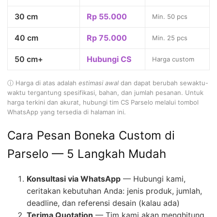
30 cm
Rp 55.000
Min. 50 pcs
40 cm
Rp 75.000
Min. 25 pcs
50 cm+
Hubungi CS
Harga custom
ⓘ Harga di atas adalah
estimasi awal
dan dapat berubah sewaktu-
waktu tergantung spesifikasi, bahan, dan jumlah pesanan. Untuk
harga terkini dan akurat, hubungi tim CS Parselo melalui tombol
WhatsApp yang tersedia di halaman ini.
Cara Pesan Boneka Custom di
Parselo — 5 Langkah Mudah
Konsultasi via WhatsApp
— Hubungi kami,
ceritakan kebutuhan Anda: jenis produk, jumlah,
deadline, dan referensi desain (kalau ada)
Terima Quotation
— Tim kami akan menghitung