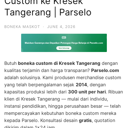
Custom ke Kresek
Tangerang | Parselo
BONEKA MASKOT
·
JUNE 4, 2026
Butuh
boneka custom di Kresek Tangerang
dengan
kualitas terjamin dan harga transparan?
Parselo.com
adalah solusinya. Kami produsen merchandise custom
yang telah berpengalaman sejak
2014
, dengan
kapasitas produksi lebih dari
300 unit per hari
. Ribuan
klien di Kresek Tangerang — mulai dari individu,
instansi pendidikan, hingga perusahaan besar — telah
mempercayakan kebutuhan boneka custom mereka
kepada Parselo. Konsultasi desain
gratis
, quotation
dikirim dalam 1×24 jam.