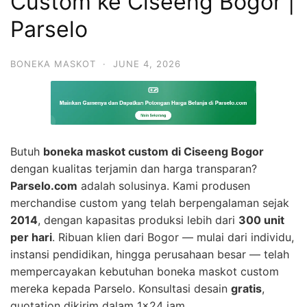
Custom ke Ciseeng Bogor |
Parselo
BONEKA MASKOT
·
JUNE 4, 2026
Butuh
boneka maskot custom di Ciseeng Bogor
dengan kualitas terjamin dan harga transparan?
Parselo.com
adalah solusinya. Kami produsen
merchandise custom yang telah berpengalaman sejak
2014
, dengan kapasitas produksi lebih dari
300 unit
per hari
. Ribuan klien dari Bogor — mulai dari individu,
instansi pendidikan, hingga perusahaan besar — telah
mempercayakan kebutuhan boneka maskot custom
mereka kepada Parselo. Konsultasi desain
gratis
,
quotation dikirim dalam 1×24 jam.