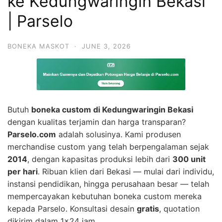
ke Kedungwaringin Bekasi
| Parselo
BONEKA MASKOT
·
JUNE 3, 2026
Butuh
boneka custom di Kedungwaringin Bekasi
dengan kualitas terjamin dan harga transparan?
Parselo.com
adalah solusinya. Kami produsen
merchandise custom yang telah berpengalaman sejak
2014
, dengan kapasitas produksi lebih dari
300 unit
per hari
. Ribuan klien dari Bekasi — mulai dari individu,
instansi pendidikan, hingga perusahaan besar — telah
mempercayakan kebutuhan boneka custom mereka
kepada Parselo. Konsultasi desain
gratis
, quotation
dikirim dalam 1×24 jam.