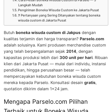
Cara Pesan Boneka Wisuda Custom di Parselo — 5
Langkah Mudah
Pengiriman Boneka Wisuda Custom ke Jakarta Pusat
❓ Pertanyaan yang Sering Ditanyakan tentang boneka
wisuda custom di Jakarta Pusat
Butuh
boneka wisuda custom di Jakpus
dengan
kualitas terjamin dan harga transparan?
Parselo.com
adalah solusinya. Kami produsen merchandise custom
yang telah berpengalaman sejak
2014
, dengan
kapasitas produksi lebih dari
300 unit per hari
. Ribuan
klien dari Jakarta Pusat — mulai dari individu, instansi
pendidikan, hingga perusahaan besar — telah
mempercayakan kebutuhan boneka wisuda custom
mereka kepada Parselo. Konsultasi desain
gratis
,
quotation dikirim dalam 1×24 jam.
Mengapa Parselo.com Pilihan
Terbaik untuk Boneka Wisuda