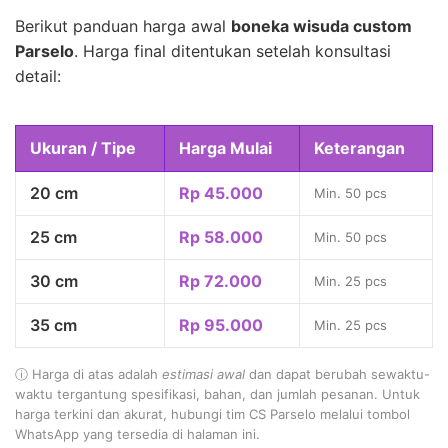
Berikut panduan harga awal
boneka wisuda custom
Parselo
. Harga final ditentukan setelah konsultasi
detail:
Ukuran / Tipe
Harga Mulai
Keterangan
20 cm
Rp 45.000
Min. 50 pcs
25 cm
Rp 58.000
Min. 50 pcs
30 cm
Rp 72.000
Min. 25 pcs
35 cm
Rp 95.000
Min. 25 pcs
ⓘ Harga di atas adalah
estimasi awal
dan dapat berubah sewaktu-
waktu tergantung spesifikasi, bahan, dan jumlah pesanan. Untuk
harga terkini dan akurat, hubungi tim CS Parselo melalui tombol
WhatsApp yang tersedia di halaman ini.