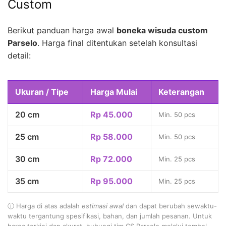
Custom
Berikut panduan harga awal
boneka wisuda custom
Parselo
. Harga final ditentukan setelah konsultasi
detail:
Ukuran / Tipe
Harga Mulai
Keterangan
20 cm
Rp 45.000
Min. 50 pcs
25 cm
Rp 58.000
Min. 50 pcs
30 cm
Rp 72.000
Min. 25 pcs
35 cm
Rp 95.000
Min. 25 pcs
ⓘ Harga di atas adalah
estimasi awal
dan dapat berubah sewaktu-
waktu tergantung spesifikasi, bahan, dan jumlah pesanan. Untuk
harga terkini dan akurat, hubungi tim CS Parselo melalui tombol