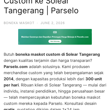
Custom ke Solear
Tangerang | Parselo
BONEKA MASKOT
·
JUNE 2, 2026
Butuh
boneka maskot custom di Solear Tangerang
dengan kualitas terjamin dan harga transparan?
Parselo.com
adalah solusinya. Kami produsen
merchandise custom yang telah berpengalaman sejak
2014
, dengan kapasitas produksi lebih dari
300 unit
per hari
. Ribuan klien di Solear Tangerang — mulai dari
individu, instansi pendidikan, hingga perusahaan besar
— telah mempercayakan kebutuhan boneka maskot
custom mereka kepada Parselo. Konsultasi desain
gratis
, quotation dikirim dalam 1×24 jam.