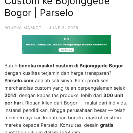
Custom ke Bojonggede
Bogor | Parselo
BONEKA MASKOT
·
JUNE 3, 2026
Butuh
boneka maskot custom di Bojonggede Bogor
dengan kualitas terjamin dan harga transparan?
Parselo.com
adalah solusinya. Kami produsen
merchandise custom yang telah berpengalaman sejak
2014
, dengan kapasitas produksi lebih dari
300 unit
per hari
. Ribuan klien dari Bogor — mulai dari individu,
instansi pendidikan, hingga perusahaan besar — telah
mempercayakan kebutuhan boneka maskot custom
mereka kepada Parselo. Konsultasi desain
gratis
,
quotation dikirim dalam 1×24 jam.