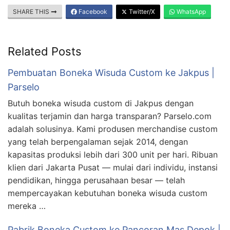
SHARE THIS
Facebook
Twitter/X
WhatsApp
Related Posts
Pembuatan Boneka Wisuda Custom ke Jakpus |
Parselo
Butuh boneka wisuda custom di Jakpus dengan
kualitas terjamin dan harga transparan? Parselo.com
adalah solusinya. Kami produsen merchandise custom
yang telah berpengalaman sejak 2014, dengan
kapasitas produksi lebih dari 300 unit per hari. Ribuan
klien dari Jakarta Pusat — mulai dari individu, instansi
pendidikan, hingga perusahaan besar — telah
mempercayakan kebutuhan boneka wisuda custom
mereka …
Pabrik Boneka Custom ke Pancoran Mas Depok |