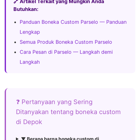
🔗 Artikel Terkait yang Mungkin Anda
Butuhkan:
Panduan Boneka Custom Parselo — Panduan
Lengkap
Semua Produk Boneka Custom Parselo
Cara Pesan di Parselo — Langkah demi
Langkah
❓ Pertanyaan yang Sering
Ditanyakan tentang boneka custom
di Depok
▼ Berapa harga boneka custom di