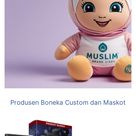
Produsen Boneka Custom dan Maskot