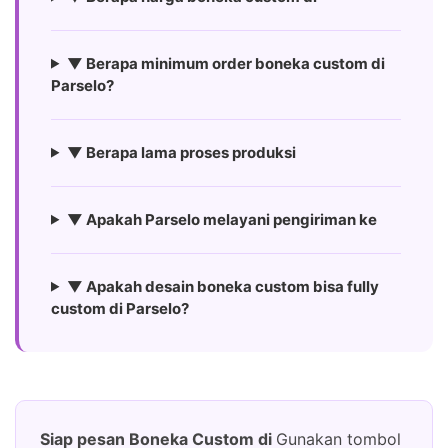
▼ Berapa minimum order boneka custom di
Parselo?
▼ Berapa lama proses produksi
▼ Apakah Parselo melayani pengiriman ke
▼ Apakah desain boneka custom bisa fully
custom di Parselo?
Siap pesan Boneka Custom di
Gunakan tombol