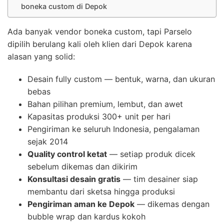
boneka custom di Depok
Ada banyak vendor boneka custom, tapi Parselo
dipilih berulang kali oleh klien dari Depok karena
alasan yang solid:
Desain fully custom — bentuk, warna, dan ukuran
bebas
Bahan pilihan premium, lembut, dan awet
Kapasitas produksi 300+ unit per hari
Pengiriman ke seluruh Indonesia, pengalaman
sejak 2014
Quality control ketat
— setiap produk dicek
sebelum dikemas dan dikirim
Konsultasi desain gratis
— tim desainer siap
membantu dari sketsa hingga produksi
Pengiriman aman ke Depok
— dikemas dengan
bubble wrap dan kardus kokoh