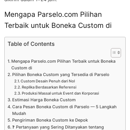
Mengapa Parselo.com Pilihan
Terbaik untuk Boneka Custom di
Table of Contents
Mengapa Parselo.com Pilihan Terbaik untuk Boneka
Custom di
Pilihan Boneka Custom yang Tersedia di Parselo
Custom Desain Penuh dari Nol
Replika Berdasarkan Referensi
Produksi Massal untuk Event dan Korporasi
Estimasi Harga Boneka Custom
Cara Pesan Boneka Custom di Parselo — 5 Langkah
Mudah
Pengiriman Boneka Custom ke Depok
❓ Pertanyaan yang Sering Ditanyakan tentang