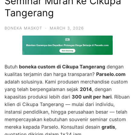
Seminar Murah ke Cikupa
Tangerang
BONEKA MASKOT
·
MARCH 3, 2026
Butuh
boneka custom di Cikupa Tangerang
dengan
kualitas terjamin dan harga transparan?
Parselo.com
adalah solusinya. Kami produsen merchandise custom
yang telah berpengalaman sejak
2014
, dengan
kapasitas produksi lebih dari
300 unit per hari
. Ribuan
klien di Cikupa Tangerang — mulai dari individu,
instansi pendidikan, hingga perusahaan besar — telah
mempercayakan kebutuhan souvenir seminar custom
mereka kepada Parselo. Konsultasi desain
gratis
,
quotation dikirim dalam 1×24 jam.