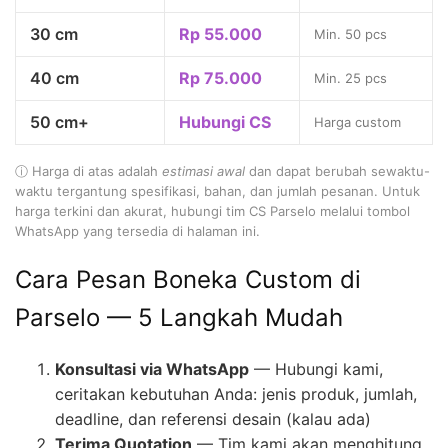
30 cm
Rp 55.000
Min. 50 pcs
40 cm
Rp 75.000
Min. 25 pcs
50 cm+
Hubungi CS
Harga custom
ⓘ Harga di atas adalah
estimasi awal
dan dapat berubah sewaktu-
waktu tergantung spesifikasi, bahan, dan jumlah pesanan. Untuk
harga terkini dan akurat, hubungi tim CS Parselo melalui tombol
WhatsApp yang tersedia di halaman ini.
Cara Pesan Boneka Custom di
Parselo — 5 Langkah Mudah
Konsultasi via WhatsApp
— Hubungi kami,
ceritakan kebutuhan Anda: jenis produk, jumlah,
deadline, dan referensi desain (kalau ada)
Terima Quotation
— Tim kami akan menghitung